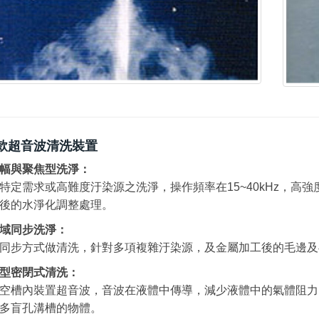
款超音波清洗裝置
幅與聚焦型洗淨：
特定需求或高難度汙染源之洗淨，操作頻率在15~40kHz，高
後的水淨化調整處理。
域同步洗淨：
同步方式做清洗，針對多項複雜汙染源，及金屬加工後的毛邊及
型密閉式清洗：
空槽內裝置超音波，音波在液體中傳導，減少液體中的氣體阻力
多盲孔溝槽的物體。