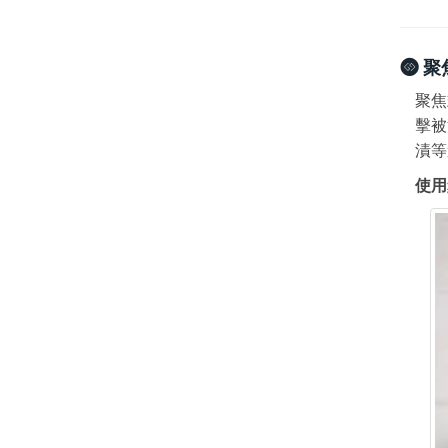
聚
聚焦
擊被
漬等
使用