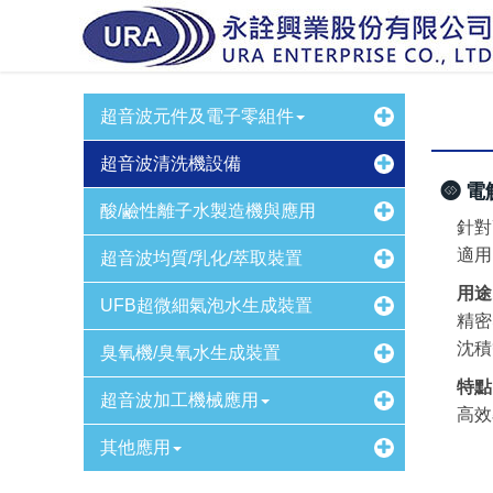
超音波元件及電子零組件
超音波清洗機設備
電
酸/鹼性離子水製造機與應用
針對
適用
超音波均質/乳化/萃取裝置
用途
UFB超微細氣泡水生成裝置
精密
沈積
臭氧機/臭氧水生成裝置
特點
超音波加工機械應用
高效
其他應用