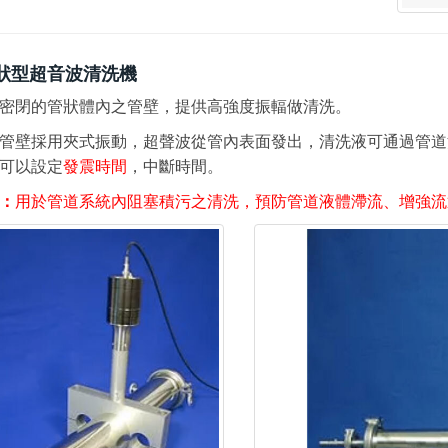
狀型超音波清洗機
密閉的管狀體內之管壁，提供高強度振輻做清洗。
管壁採用夾式振動，超聲波從管內表面發出，清洗液可通過管道
可以設定
發震時間
，中斷時間。
：
用於管道系統內阻塞積污之清洗，預防管道液體滯流、增強流