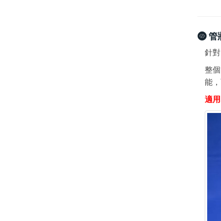
管
針對
整個
能，
適用