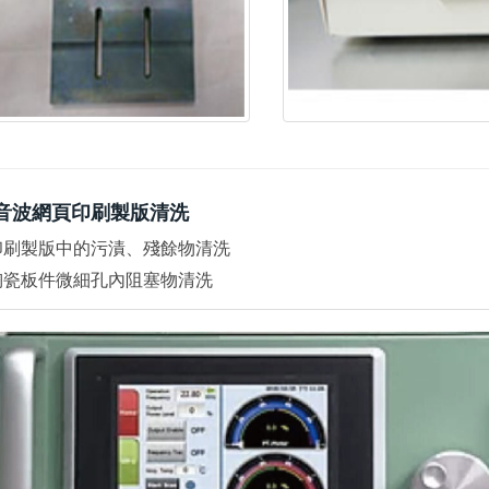
音波網頁印刷製版清洗
印刷製版中的污漬、殘餘物清洗
陶瓷板件微細孔內阻塞物清洗