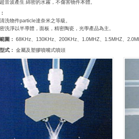
超音波產生 綿密的水霧，不傷害物件本體。
：
清洗物件particle達奈米之等級。
密洗淨以半導體，面板，精密陶瓷，光學產品為主。
範圍：
68KHz、130KHz、200KHz、1.0MHZ、1.5MHZ、2.0M
型式：
金屬及塑膠噴嘴式噴頭