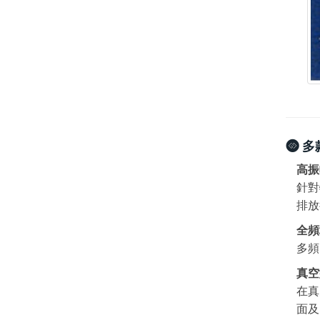
多
高振
針對
排放
全頻
多頻
真空
在真
面及